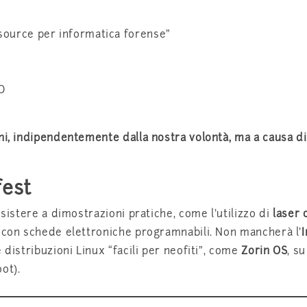
urce per informatica forense”
O
ni, indipendentemente dalla nostra volontà, ma a causa di
fest
ssistere a dimostrazioni pratiche, come l’utilizzo di
laser 
a con schede elettroniche programnabili. Non mancherà l’
I
 distribuzioni Linux “facili per neofiti”, come
Zorin OS
, su
ot).