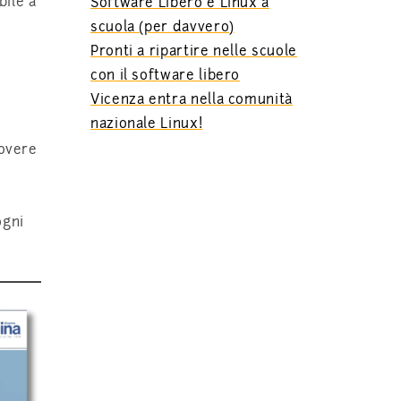
bile a
Software Libero e Linux a
scuola (per davvero)
Pronti a ripartire nelle scuole
con il software libero
Vicenza entra nella comunità
nazionale Linux!
uovere
ogni