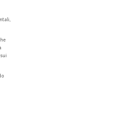
tali,
che
a
 sui
do